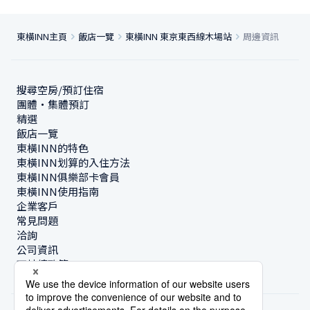
東橫INN主頁
飯店一覽
東橫INN 東京東西線木場站
周邊資訊
搜尋空房/預訂住宿
團體・集體預訂
精選
飯店一覽
東橫INN的特色
東橫INN划算的入住方法
東橫INN俱樂部卡會員
東橫INN使用指南
企業客戶
常見問題
洽詢
公司資訊
可持續政策