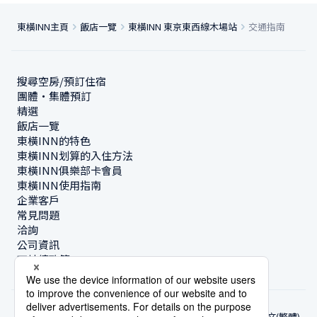
東橫INN主頁
飯店一覽
東橫INN 東京東西線木場站
交通指南
搜尋空房/預訂住宿
團體・集體預訂
精選
飯店一覽
東橫INN的特色
東橫INN划算的入住方法
東橫INN俱樂部卡會員
東橫INN使用指南
企業客戶
常見問題
洽詢
公司資訊
可持續政策
中文(繁體)