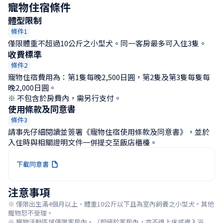
寵物住宿條件
體型限制
條件1
僅限體重不超過10公斤之小型犬。同一客房最多可入住3隻。
收費標準
條件2
寵物住宿費用為：第1隻每晚2,500日圓，第2隻及第3隻每隻每
晚2,000日圓。

※ 不包含於房費內，需另行支付。
使用條款及同意書
條件3
請事先仔細閱讀並簽署《寵物住宿使用條款及同意書》，並於
入住時與相關證明文件一併提交至飯店櫃檯。
下載同意書
注意事項
※ 僅限出生滿4個月以上、體重10公斤以下且為室內飼養之小型犬。其他
寵物恕不受理。

※ 寵物活動區域僅限客房內。（即使於客房內，亦不得上床或進入浴