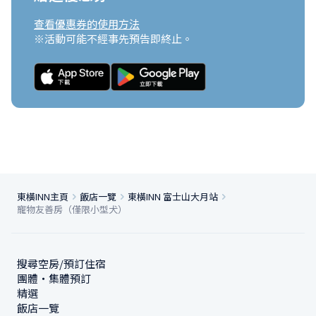
查看優惠券的使用方法
※活動可能不經事先預告即終止。
東橫INN主頁
飯店一覽
東橫INN 富士山大月站
寵物友善房（僅限小型犬）
搜尋空房/預訂住宿
團體・集體預訂
精選
飯店一覽