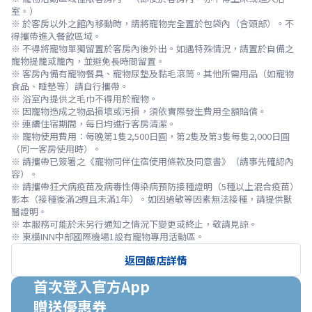
室。）

※ 於客房以外之館內移動時，請將寵物完全置於包袋內（含頭部）。不
得攜帶進入餐飲區域。

※ 不得將寵物單獨留置於客房內後外出。如遇特殊情況，請置於自備之
寵物提籠或籠內，並避免長時間留置。

※ 客房內備有寵物餐具、寵物尿墊及黏毛滾筒。其他所需用品（如寵物
食品、睡墊等）請自行攜帶。

※ 浴室內提供之毛巾不得用於寵物。

※ 因寵物造成之物品損壞或污損，須依實際發生費用全額賠償。

※ 連續住宿期間，每日均進行客房清潔。

※ 寵物使用費用：每晚第1隻2,500日圓，第2隻及第3隻每隻2,000日圓
（同一客房使用時）。

※ 請攜帶已簽署之《寵物同伴住宿使用條款及同意書》（請事先確認內
容）。

※ 請攜帶狂犬病疫苗及病毒性傳染病預防接種證明（5種以上混合疫苗）
影本（接種後滿2週且未滿1年）。如因過敏等因素無法接種，請提供獸
醫證明。

※ 本服務可能於未另行通知之情況下變更或終止，敬請見諒。
※ 東橫INN中部國際機場1設有寵物專用活動區。
返回飯店詳情
首次登入官方App

贈送優惠券