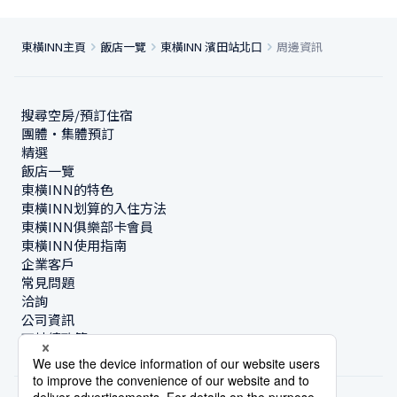
東橫INN主頁
飯店一覽
東橫INN 濱田站北口
周邊資訊
搜尋空房/預訂住宿
團體・集體預訂
精選
飯店一覽
東橫INN的特色
東橫INN划算的入住方法
東橫INN俱樂部卡會員
東橫INN使用指南
企業客戶
常見問題
洽詢
公司資訊
可持續政策