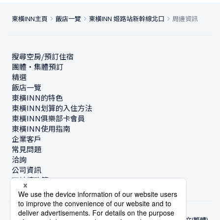
東橫INN主頁
飯店一覽
東橫INN 姬路站新幹線北口
周邊資訊
搜尋空房/預訂住宿
團體・集體預訂
精選
飯店一覽
東橫INN的特色
東橫INN划算的入住方法
東橫INN俱樂部卡會員
東橫INN使用指南
企業客戶
常見問題
洽詢
公司資訊
可持續政策
中文(繁體)