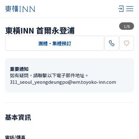
查看一覽
1
/
6
東橫INN 首爾永登浦
團體・集體預訂
重要通知
如有疑問，請聯繫以下電子郵件地址。

311_seoul_yeongdeungpo@wm.toyoko-inn.com
基本資訊
電話/傳真