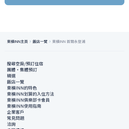
東橫INN主頁
飯店一覽
東橫INN 首爾永登浦
搜尋空房/預訂住宿
團體・集體預訂
精選
飯店一覽
東橫INN的特色
東橫INN划算的入住方法
東橫INN俱樂部卡會員
東橫INN使用指南
企業客戶
常見問題
洽詢