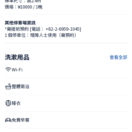
標準尺寸：高2.4m
價格：₩10000 / 1晚
其他停車場資訊
*需提前預約 [電話： +82-2-6959-1045]

1 個停車位：殘障人士使用（需預約）
洗漱用品
查看全部
Wi-Fi
整體衛浴
睡衣
免費早餐