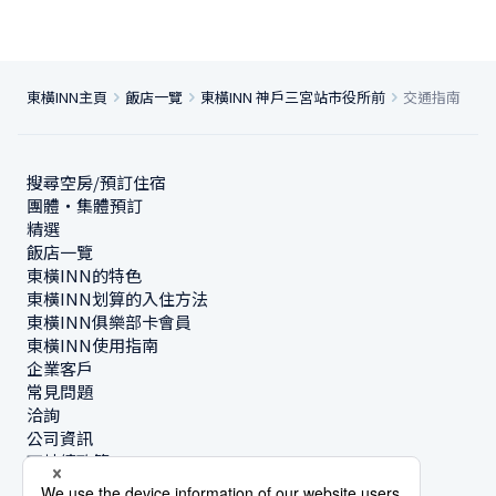
東橫INN主頁
飯店一覽
東橫INN 神戶三宮站市役所前
交通指南
搜尋空房/預訂住宿
團體・集體預訂
精選
飯店一覽
東橫INN的特色
東橫INN划算的入住方法
東橫INN俱樂部卡會員
東橫INN使用指南
企業客戶
常見問題
洽詢
公司資訊
可持續政策