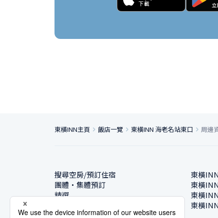
東橫INN主頁
飯店一覽
東橫INN 海老名站東口
周邊
搜尋空房/預訂住宿
東橫IN
團體・集體預訂
東橫IN
精選
東橫IN
飯店一覽
東橫IN