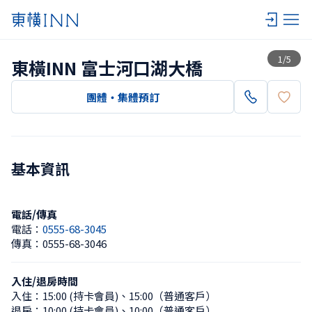
查看一覽
1
/
5
東橫INN 富士河口湖大橋
團體・集體預訂
基本資訊
電話/傳真
電話：
0555-68-3045
傳真：
0555-68-3046
入住/退房時間
入住：
15:00 (持卡會員)
、
15:00（普通客戶）
退房：
10:00 (持卡會員)
、
10:00（普通客戶）