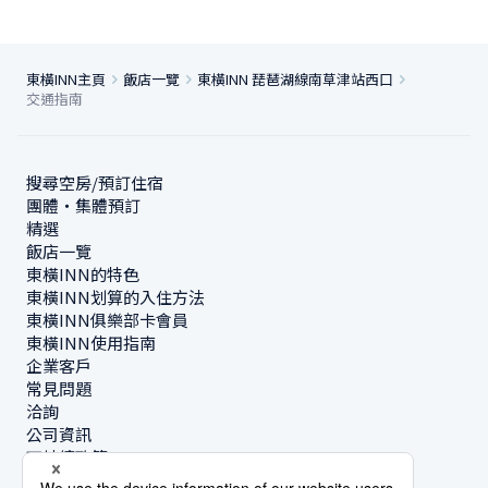
東橫INN主頁
飯店一覽
東橫INN 琵琶湖線南草津站西口
交通指南
搜尋空房/預訂住宿
團體・集體預訂
精選
飯店一覽
東橫INN的特色
東橫INN划算的入住方法
東橫INN俱樂部卡會員
東橫INN使用指南
企業客戶
常見問題
洽詢
公司資訊
可持續政策