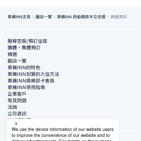
東橫INN主頁
飯店一覽
東橫INN 西船橋原木交流道
周邊資訊
搜尋空房/預訂住宿
團體・集體預訂
精選
飯店一覽
東橫INN的特色
東橫INN划算的入住方法
東橫INN俱樂部卡會員
東橫INN使用指南
企業客戶
常見問題
洽詢
公司資訊
可持續政策