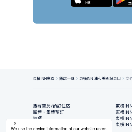
東橫INN主頁
飯店一覽
東橫INN 浦和美園站東口
交
搜尋空房/預訂住宿
東橫IN
團體・集體預訂
東橫IN
精選
東橫IN
飯店一覽
東橫IN