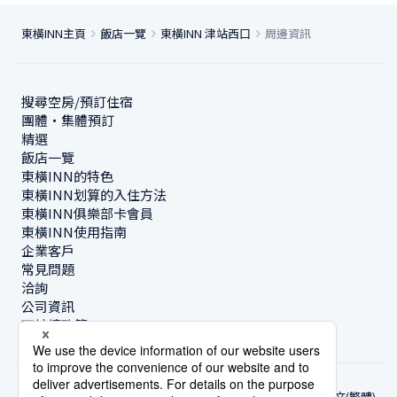
東橫INN主頁
飯店一覽
東橫INN 津站西口
周邊資訊
搜尋空房/預訂住宿
團體・集體預訂
精選
飯店一覽
東橫INN的特色
東橫INN划算的入住方法
東橫INN俱樂部卡會員
東橫INN使用指南
企業客戶
常見問題
洽詢
公司資訊
可持續政策
中文(繁體)