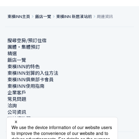
東橫INN主頁
飯店一覽
東橫INN 新居濱站前
周邊資訊
搜尋空房/預訂住宿
團體・集體預訂
精選
飯店一覽
東橫INN的特色
東橫INN划算的入住方法
東橫INN俱樂部卡會員
東橫INN使用指南
企業客戶
常見問題
洽詢
公司資訊
可持續政策