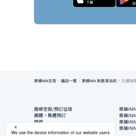
東橫INN主頁
飯店一覽
東橫INN 新居濱站前
交通指
搜尋空房/預訂住宿
東橫IN
團體・集體預訂
東橫IN
精選
東橫IN
飯店一覽
東橫IN