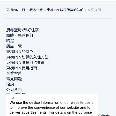
東橫INN主頁
飯店一覽
東橫INN 群馬伊勢崎站前
交通指南
搜尋空房/預訂住宿
團體・集體預訂
精選
飯店一覽
東橫INN的特色
東橫INN划算的入住方法
東橫INN俱樂部卡會員
東橫INN使用指南
企業客戶
常見問題
洽詢
公司資訊
可持續政策
中文(繁體)