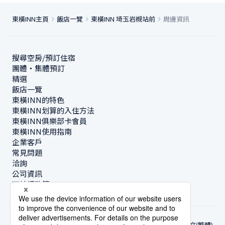
東橫INN主頁
飯店一覽
東橫INN 埼玉岩槻站前
周邊資訊
搜尋空房/預訂住宿
團體・集體預訂
精選
飯店一覽
東橫INN的特色
東橫INN划算的入住方法
東橫INN俱樂部卡會員
東橫INN使用指南
企業客戶
常見問題
洽詢
公司資訊
可持續政策
中文(繁體)