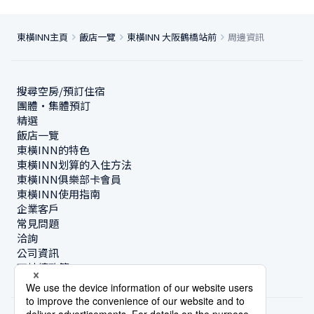
東橫INN主頁
飯店一覽
東橫INN 大阪鶴橋站前
周邊資訊
搜尋空房/預訂住宿
團體・集體預訂
精選
飯店一覽
東橫INN的特色
東橫INN划算的入住方法
東橫INN俱樂部卡會員
東橫INN使用指南
企業客戶
常見問題
洽詢
公司資訊
可持續政策