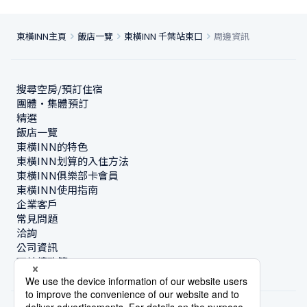
東橫INN主頁
飯店一覽
東橫INN 千葉站東口
周邊資訊
搜尋空房/預訂住宿
團體・集體預訂
精選
飯店一覽
東橫INN的特色
東橫INN划算的入住方法
東橫INN俱樂部卡會員
東橫INN使用指南
企業客戶
常見問題
洽詢
公司資訊
可持續政策