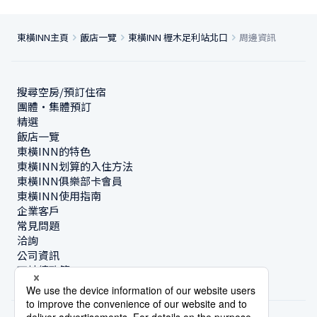
東橫INN主頁
飯店一覽
東橫INN 櫪木足利站北口
周邊資訊
搜尋空房/預訂住宿
團體・集體預訂
精選
飯店一覽
東橫INN的特色
東橫INN划算的入住方法
東橫INN俱樂部卡會員
東橫INN使用指南
企業客戶
常見問題
洽詢
公司資訊
可持續政策