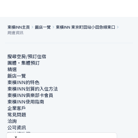
東橫INN主頁
飯店一覽
東橫INN 東京町田站小田急線東口
周邊資訊
搜尋空房/預訂住宿
團體・集體預訂
精選
飯店一覽
東橫INN的特色
東橫INN划算的入住方法
東橫INN俱樂部卡會員
東橫INN使用指南
企業客戶
常見問題
洽詢
公司資訊
可持續政策