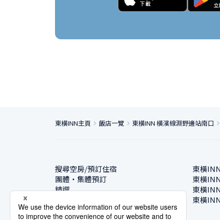
東橫INN主頁
飯店一覽
東橫INN 橫濱線淵野邊站南口
搜尋空房/預訂住宿
東橫IN
團體・集體預訂
東橫IN
精選
東橫IN
飯店一覽
東橫IN