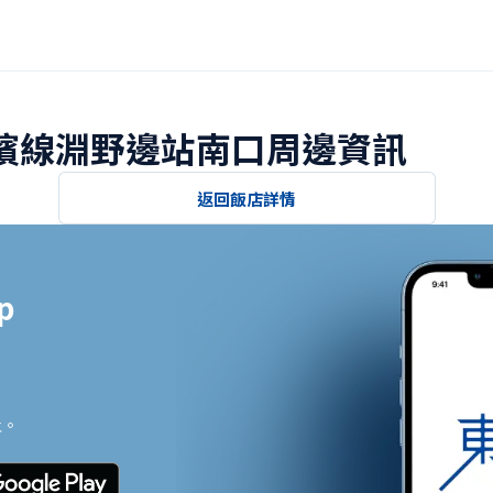
橫濱線淵野邊站南口周邊資訊
返回飯店詳情


止。