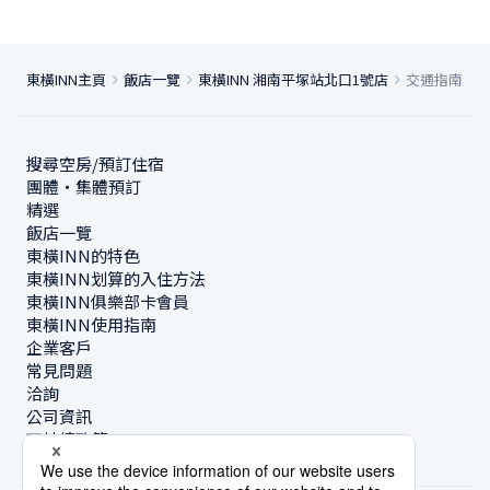
東橫INN主頁
飯店一覽
東橫INN 湘南平塚站北口1號店
交通指南
搜尋空房/預訂住宿
團體・集體預訂
精選
飯店一覽
東橫INN的特色
東橫INN划算的入住方法
東橫INN俱樂部卡會員
東橫INN使用指南
企業客戶
常見問題
洽詢
公司資訊
可持續政策