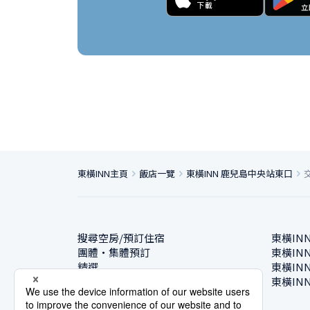
東橫INN主頁
飯店一覽
東橫INN 鹿兒島中央站東口
搜尋空房/預訂住宿
東橫IN
團體・集體預訂
東橫IN
精選
東橫IN
飯店一覽
東橫IN