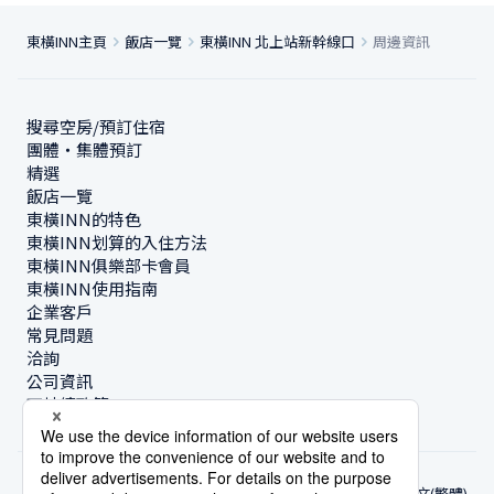
東橫INN主頁
飯店一覽
東橫INN 北上站新幹線口
周邊資訊
搜尋空房/預訂住宿
團體・集體預訂
精選
飯店一覽
東橫INN的特色
東橫INN划算的入住方法
東橫INN俱樂部卡會員
東橫INN使用指南
企業客戶
常見問題
洽詢
公司資訊
可持續政策
中文(繁體)