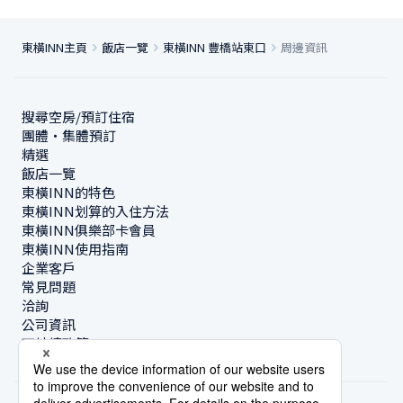
東橫INN主頁
飯店一覽
東橫INN 豐橋站東口
周邊資訊
搜尋空房/預訂住宿
團體・集體預訂
精選
飯店一覽
東橫INN的特色
東橫INN划算的入住方法
東橫INN俱樂部卡會員
東橫INN使用指南
企業客戶
常見問題
洽詢
公司資訊
可持續政策