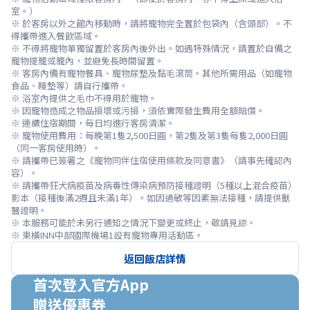
室。）

※ 於客房以外之館內移動時，請將寵物完全置於包袋內（含頭部）。不
得攜帶進入餐飲區域。

※ 不得將寵物單獨留置於客房內後外出。如遇特殊情況，請置於自備之
寵物提籠或籠內，並避免長時間留置。

※ 客房內備有寵物餐具、寵物尿墊及黏毛滾筒。其他所需用品（如寵物
食品、睡墊等）請自行攜帶。

※ 浴室內提供之毛巾不得用於寵物。

※ 因寵物造成之物品損壞或污損，須依實際發生費用全額賠償。

※ 連續住宿期間，每日均進行客房清潔。

※ 寵物使用費用：每晚第1隻2,500日圓，第2隻及第3隻每隻2,000日圓
（同一客房使用時）。

※ 請攜帶已簽署之《寵物同伴住宿使用條款及同意書》（請事先確認內
容）。

※ 請攜帶狂犬病疫苗及病毒性傳染病預防接種證明（5種以上混合疫苗）
影本（接種後滿2週且未滿1年）。如因過敏等因素無法接種，請提供獸
醫證明。

※ 本服務可能於未另行通知之情況下變更或終止，敬請見諒。
※ 東橫INN中部國際機場1設有寵物專用活動區。
返回飯店詳情
首次登入官方App

贈送優惠券