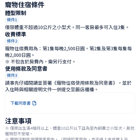
寵物住宿條件
體型限制
條件1
僅限體重不超過10公斤之小型犬。同一客房最多可入住3隻。
收費標準
條件2
寵物住宿費用為：第1隻每晚2,500日圓，第2隻及第3隻每隻每
晚2,000日圓。

※ 不包含於房費內，需另行支付。
使用條款及同意書
條件3
請事先仔細閱讀並簽署《寵物住宿使用條款及同意書》，並於
入住時與相關證明文件一併提交至飯店櫃檯。
下載同意書
注意事項
※ 僅限出生滿4個月以上、體重10公斤以下且為室內飼養之小型犬。其他
寵物恕不受理。

※ 寵物活動區域僅限客房內。（即使於客房內，亦不得上床或進入浴