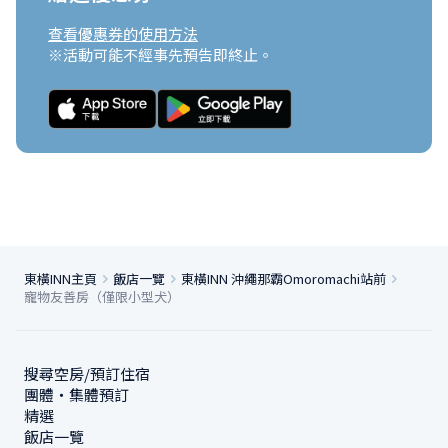
查看優惠券的使用方法
※活動可能不經事先預告即終止。
東橫INN主頁
飯店一覽
東橫INN 沖繩那霸Omoromachi站前
寵物友善房（僅限小型犬）
搜尋空房/預訂住宿
團體・集體預訂
精選
飯店一覽