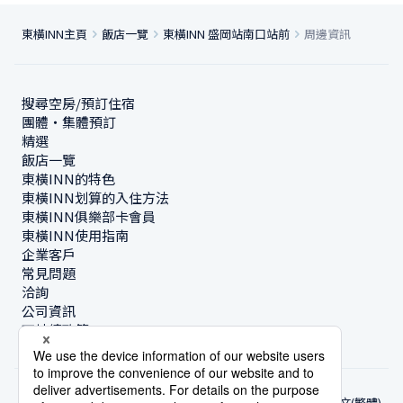
東橫INN主頁
飯店一覽
東橫INN 盛岡站南口站前
周邊資訊
搜尋空房/預訂住宿
團體・集體預訂
精選
飯店一覽
東橫INN的特色
東橫INN划算的入住方法
東橫INN俱樂部卡會員
東橫INN使用指南
企業客戶
常見問題
洽詢
公司資訊
可持續政策
中文(繁體)