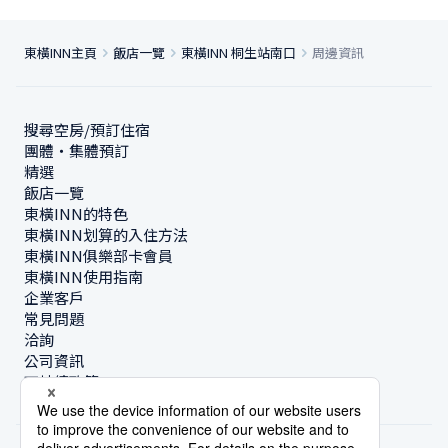
東橫INN主頁
飯店一覽
東橫INN 桐生站南口
周邊資訊
搜尋空房/預訂住宿
團體・集體預訂
精選
飯店一覽
東橫INN的特色
東橫INN划算的入住方法
東橫INN俱樂部卡會員
東橫INN使用指南
企業客戶
常見問題
洽詢
公司資訊
可持續政策