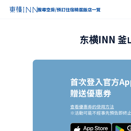
搜尋空房/預訂住宿
精選
飯店一覽
东横INN 
首次登入官方App
贈送優惠券
查看優惠券的使用方法
※活動可能不經事先預告即終