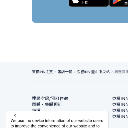
東橫INN主頁
飯店一覽
东横INN 釜山中央站
周邊資
搜尋空房/預訂住宿
東橫IN
團體・集體預訂
東橫IN
精選
東橫IN
飯店一覽
東橫IN