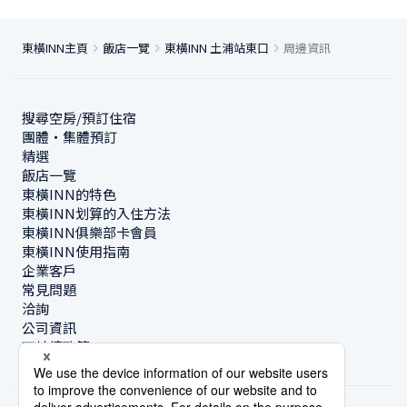
東橫INN主頁
飯店一覽
東橫INN 土浦站東口
周邊資訊
搜尋空房/預訂住宿
團體・集體預訂
精選
飯店一覽
東橫INN的特色
東橫INN划算的入住方法
東橫INN俱樂部卡會員
東橫INN使用指南
企業客戶
常見問題
洽詢
公司資訊
可持續政策