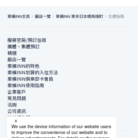
東橫INN主頁
飯店一覽
東橫INN 東京日本橋馬喰町
交通指南
搜尋空房/預訂住宿
團體・集體預訂
精選
飯店一覽
東橫INN的特色
東橫INN划算的入住方法
東橫INN俱樂部卡會員
東橫INN使用指南
企業客戶
常見問題
洽詢
公司資訊
可持續政策