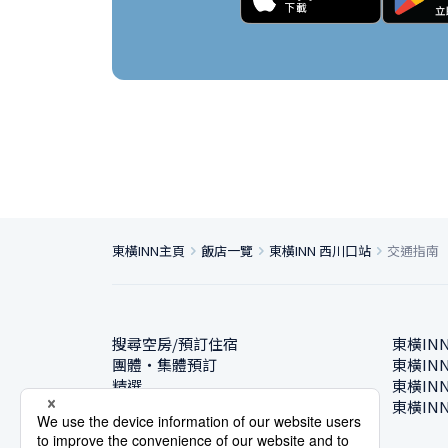
東橫INN主頁
飯店一覽
東橫INN 西川口站
交通指南
搜尋空房/預訂住宿
東橫IN
團體・集體預訂
東橫IN
精選
東橫IN
飯店一覽
東橫IN