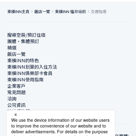
東橫INN主頁
飯店一覽
東橫INN 福井站前
交通指南
搜尋空房/預訂住宿
團體・集體預訂
精選
飯店一覽
東橫INN的特色
東橫INN划算的入住方法
東橫INN俱樂部卡會員
東橫INN使用指南
企業客戶
常見問題
洽詢
公司資訊
可持續政策
中文(繁體)