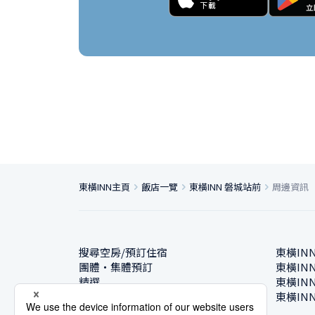
東橫INN主頁
飯店一覽
東橫INN 磐城站前
周邊資訊
搜尋空房/預訂住宿
東橫IN
團體・集體預訂
東橫IN
精選
東橫IN
飯店一覽
東橫IN