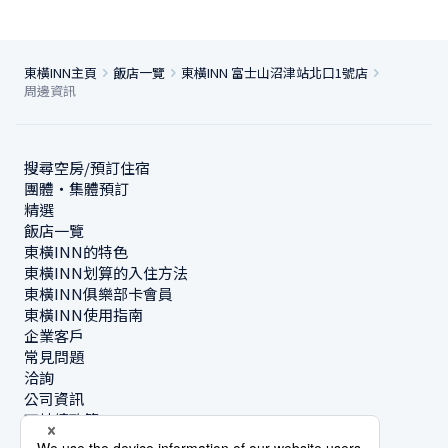
東橫INN主頁
飯店一覽
東橫INN 富士山沼津站北口1號店
周邊資訊
搜尋空房/預訂住宿
團體・集體預訂
精選
飯店一覽
東橫INN的特色
東橫INN划算的入住方法
東橫INN俱樂部卡會員
東橫INN使用指南
企業客戶
常見問題
洽詢
公司資訊
可持續政策