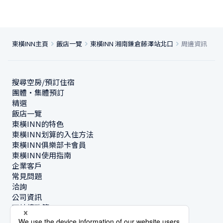
東橫INN主頁
飯店一覽
東橫INN 湘南鎌倉藤澤站北口
周邊資訊
搜尋空房/預訂住宿
團體・集體預訂
精選
飯店一覽
東橫INN的特色
東橫INN划算的入住方法
東橫INN俱樂部卡會員
東橫INN使用指南
企業客戶
常見問題
洽詢
公司資訊
可持續政策