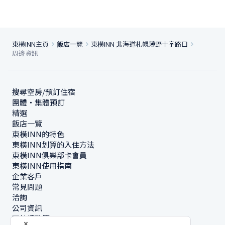
東橫INN主頁
飯店一覽
東橫INN 北海道札幌薄野十字路口
周邊資訊
搜尋空房/預訂住宿
團體・集體預訂
精選
飯店一覽
東橫INN的特色
東橫INN划算的入住方法
東橫INN俱樂部卡會員
東橫INN使用指南
企業客戶
常見問題
洽詢
公司資訊
可持續政策