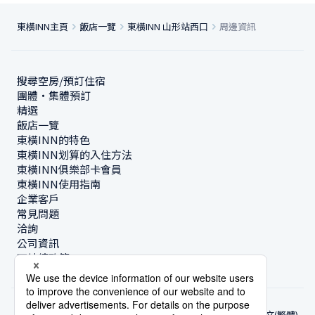
東橫INN主頁
飯店一覽
東橫INN 山形站西口
周邊資訊
搜尋空房/預訂住宿
團體・集體預訂
精選
飯店一覽
東橫INN的特色
東橫INN划算的入住方法
東橫INN俱樂部卡會員
東橫INN使用指南
企業客戶
常見問題
洽詢
公司資訊
可持續政策
中文(繁體)