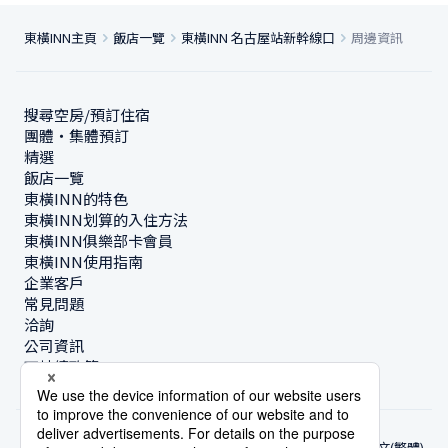
東橫INN主頁
飯店一覽
東橫INN 名古屋站新幹線口
周邊資訊
搜尋空房/預訂住宿
團體・集體預訂
精選
飯店一覽
東橫INN的特色
東橫INN划算的入住方法
東橫INN俱樂部卡會員
東橫INN使用指南
企業客戶
常見問題
洽詢
公司資訊
可持續政策
中文(繁體)