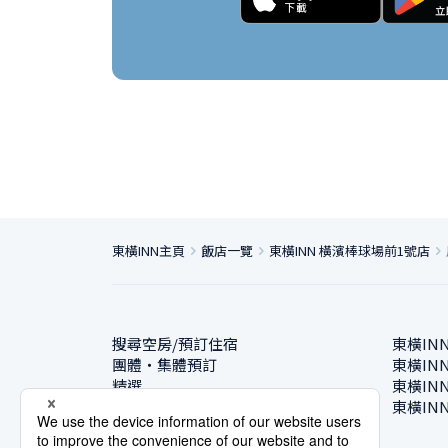
東橫INN主頁
飯店一覽
東橫INN 橫濱棒球場前1號店
搜尋空房/預訂住宿
東橫IN
團體・集體預訂
東橫IN
精選
東橫IN
飯店一覽
東橫IN