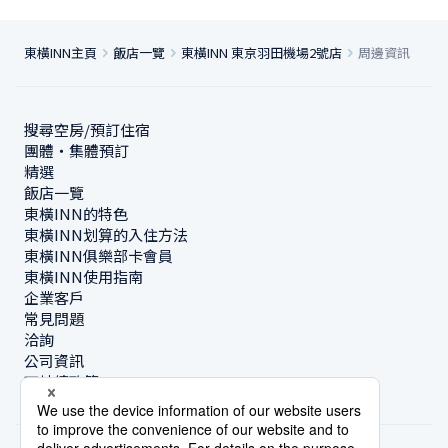
東橫INN主頁
飯店一覽
東橫INN 東京羽田機場2號店
周邊資訊
搜尋空房/預訂住宿
團體・集體預訂
精選
飯店一覽
東橫INN的特色
東橫INN划算的入住方法
東橫INN俱樂部卡會員
東橫INN使用指南
企業客戶
常見問題
洽詢
公司資訊
可持續政策