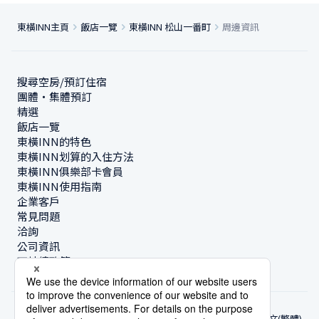
東橫INN主頁
飯店一覽
東橫INN 松山一番町
周邊資訊
搜尋空房/預訂住宿
團體・集體預訂
精選
飯店一覽
東橫INN的特色
東橫INN划算的入住方法
東橫INN俱樂部卡會員
東橫INN使用指南
企業客戶
常見問題
洽詢
公司資訊
可持續政策
中文(繁體)