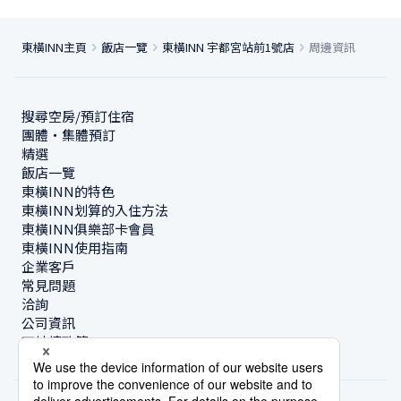
東橫INN主頁
飯店一覽
東橫INN 宇都宮站前1號店
周邊資訊
搜尋空房/預訂住宿
團體・集體預訂
精選
飯店一覽
東橫INN的特色
東橫INN划算的入住方法
東橫INN俱樂部卡會員
東橫INN使用指南
企業客戶
常見問題
洽詢
公司資訊
可持續政策