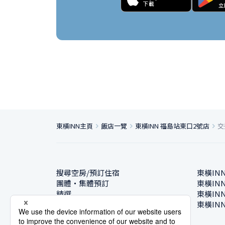
東橫INN主頁
飯店一覽
東橫INN 福島站東口2號店
交
搜尋空房/預訂住宿
東橫IN
團體・集體預訂
東橫IN
精選
東橫IN
飯店一覽
東橫IN