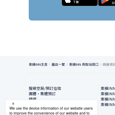
東橫INN主頁
飯店一覽
東橫INN 鳥取站南口
周邊資
搜尋空房/預訂住宿
東橫IN
團體・集體預訂
東橫IN
精選
東橫IN
飯店一覽
東橫IN