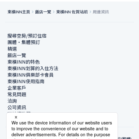
東橫INN主頁
飯店一覽
東橫INN 佐賀站前
周邊資訊
搜尋空房/預訂住宿
團體・集體預訂
精選
飯店一覽
東橫INN的特色
東橫INN划算的入住方法
東橫INN俱樂部卡會員
東橫INN使用指南
企業客戶
常見問題
洽詢
公司資訊
可持續政策
中文(繁體)