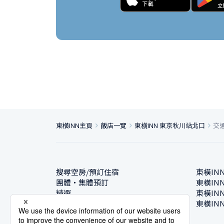
東橫INN主頁
飯店一覽
東横INN 東京秋川站北口
交
搜尋空房/預訂住宿
東橫IN
團體・集體預訂
東橫IN
精選
東橫IN
飯店一覽
東橫IN