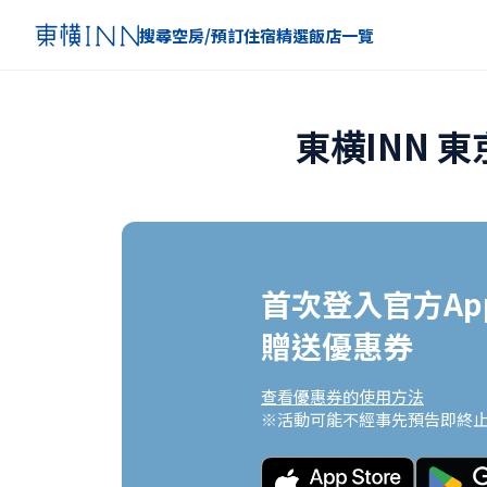
搜尋空房/預訂住宿
精選
飯店一覽
東横INN 
首次登入官方App
贈送優惠券
查看優惠券的使用方法
※活動可能不經事先預告即終