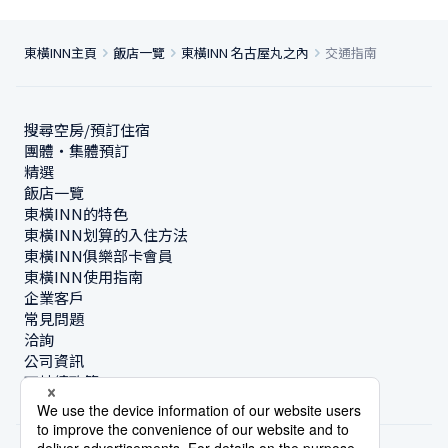
東橫INN主頁
飯店一覽
東橫INN 名古屋丸之內
交通指南
搜尋空房/預訂住宿
團體・集體預訂
精選
飯店一覽
東橫INN的特色
東橫INN划算的入住方法
東橫INN俱樂部卡會員
東橫INN使用指南
企業客戶
常見問題
洽詢
公司資訊
可持續政策