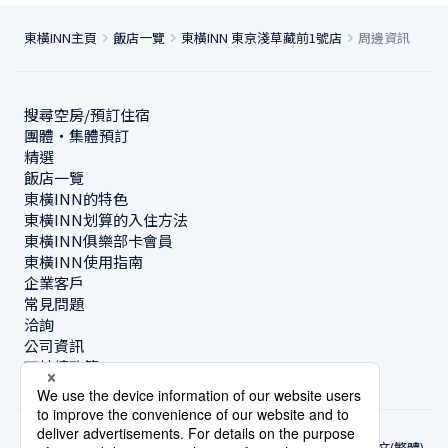
東橫INN主頁
飯店一覽
東橫INN 東京淺草藏前1號店
周邊資訊
搜尋空房/預訂住宿
團體・集體預訂
精選
飯店一覽
東橫INN的特色
東橫INN划算的入住方法
東橫INN俱樂部卡會員
東橫INN使用指南
企業客戶
常見問題
洽詢
公司資訊
可持續政策
中文(繁體)